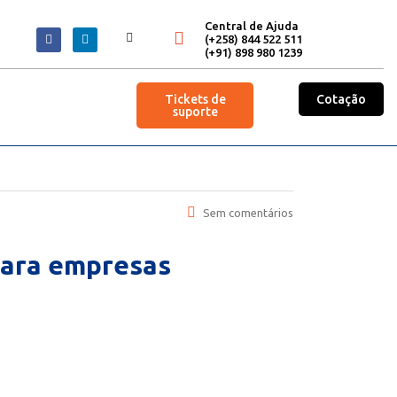
Central de Ajuda
(+258) 844 522 511
(+91) 898 980 1239
Tickets de
Cotação
suporte
Sem comentários
para empresas