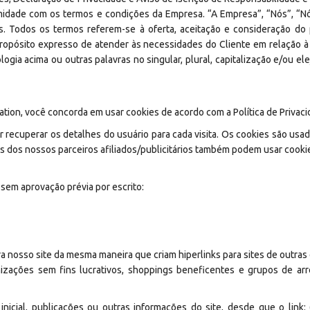
rmidade com os termos e condições da Empresa. “A Empresa”, “Nós”, “Nó
. Todos os termos referem-se à oferta, aceitação e consideração do
 propósito expresso de atender às necessidades do Cliente em relação 
ogia acima ou outras palavras no singular, plural, capitalização e/ou el
ion, você concorda em usar cookies de acordo com a Política de Privaci
ir recuperar os detalhes do usuário para cada visita. Os cookies são usad
guns dos nossos parceiros afiliados/publicitários também podem usar cooki
sem aprovação prévia por escrito:
ara nosso site da mesma maneira que criam hiperlinks para sites de outras
izações sem fins lucrativos, shoppings beneficentes e grupos de ar
inicial, publicações ou outras informações do site, desde que o link: