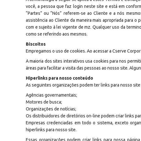
você, a pessoa que faz login neste site e está em confo
“Partes” ou “Nós” referem-se ao Cliente e a nós mesmos
assistência ao Cliente da maneira mais apropriada para o
com e sujeito à lei vigente de mz. Qualquer uso da terminol
como se referindo aos mesmos.
Biscoitos
Empregamos o uso de cookies. Ao acessar a Cserve Corporat
A maioria dos sites interativos usa cookies para nos permit
áreas para facilitar a visita das pessoas ao nosso site. Al
Hiperlinks para nosso conteúdo
As seguintes organizações podem ter links para nosso site 
Agências governamentais;
Motores de busca;
Organizações de notícias;
Os distribuidores de diretórios on-line podem criar links p
Empresas credenciadas em todo o sistema, exceto organ
hiperlinks para nosso site.
Essas organizações podem criar links para nossa página 