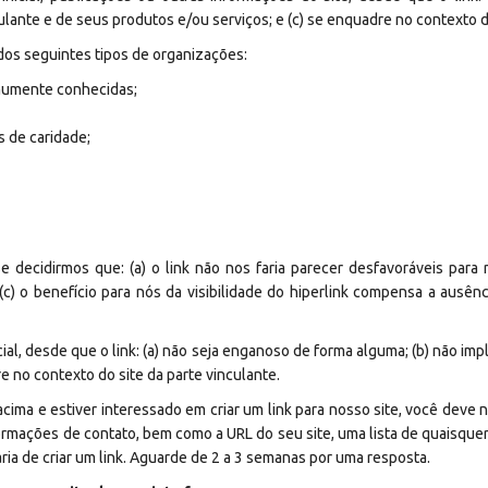
lante e de seus produtos e/ou serviços; e (c) se enquadre no contexto do
dos seguintes tipos de organizações:
mumente conhecidas;
 de caridade;
e decidirmos que: (a) o link não nos faria parecer desfavoráveis par
) o benefício para nós da visibilidade do hiperlink compensa a ausênci
cial, desde que o link: (a) não seja enganoso de forma alguma; (b) não im
e no contexto do site da parte vinculante.
acima e estiver interessado em criar um link para nosso site, você deve
ormações de contato, bem como a URL do seu site, uma lista de quaisquer
ria de criar um link. Aguarde de 2 a 3 semanas por uma resposta.