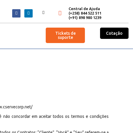
Central de Ajuda
(+258) 844 522 511
(+91) 898 980 1239
Tickets de
Cotação
suporte
w.cservecorp.net/
cê não concordar em aceitar todos os termos e condições
 todos os Contratos: “Cliente”, “Você” e “Seu” referem-se a