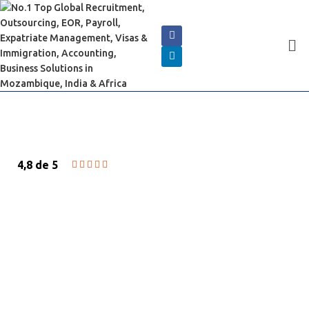
4,8 de 5





SOLUÇÕES DE VISTOS E
IMIGRAÇÃO
Aprovações Rápidas, Processamento Legal e
Melhores Consultores para atendê-lo.