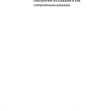
concentrem no trabalho e nos
compromissos pessoais.
Orientação especializada
sobre vistos e documentação
perfeita
Assistência com
chegada
Requisitos de