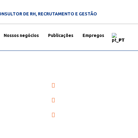
ONSULTOR DE RH, RECRUTAMENTO E GESTÃO
Nossos negócios
Publicações
Empregos
PT
Proteção Global, Entendiment
Local
IADO
Cobertura Holística de Saúde
Assistência de emergência a
qualquer hora, em qualquer lu
s de seguros