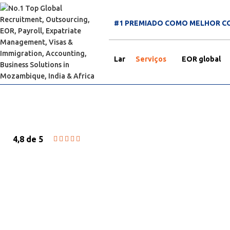
#1 PREMIADO COMO MELHOR C
Lar
Serviços
EOR global
4,8 de 5





SERVIÇOS DE SEGURO EXPATR
Melhores e mais baratos serviços e instalaçõe
para expatriados