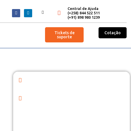
Central de Ajuda
(+258) 844 522 511
(+91) 898 980 1239
Tickets de
Cotação
suporte
o
Rede Global de Provedores
Embarcar em uma missão internacional é uma
experiência estimulante, repleta de promessas
de aventura e crescimento pessoal.
gar