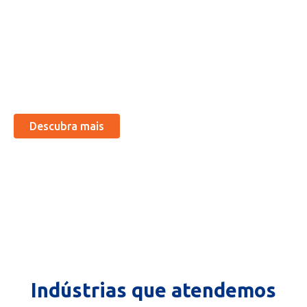
dedicada de especialistas comprometidos em fornecer
soluções excepcionais para todas as necessidades de seu
negócio. Nossos anos de experiência e conhecimento nos
permitiram desenvolver uma forte reputação como um
parceiro confiável e confiável para organizações de vários
setores e indústrias.
Descubra mais
Indústrias que atendemos