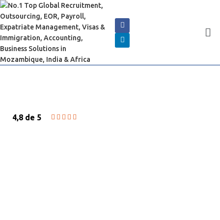
4,8 de 5





SERVIÇOS E CONFORMIDADE
DE FOLHA DE PAGAMENTO
Melhores serviços de folha de pagamento
em Moçambique, África, Índia a preços baixos