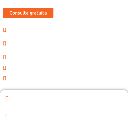
Consulta gratuita
Desafios e armadilhas comuns
O papel dos prestadores de serviços de folha de
pagamento
Estudos de caso e histórias de sucesso
Manter-se informado e atualizado
Precisão e redução de erros
Fatores a avaliar ao escolher um fornecedor
A gestão da folha de pagamento é um aspecto
fundamental da gestão de uma empresa e vai muito