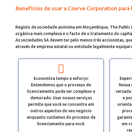
Benefícios de usar a Cserve Corporation par
Registo de sociedade anónima em Moçambique, The Public L
orgânica mais complexa e o facto de o tratamento do capital 
As sociedades SA devem ter pelo menos três accionistas, qu
através de empresa estatal ou entidade legalmente equiparad
Economiza tempo e esforço:
Experi
Entendemos que o processo de
Nossa 
licenciamento pode ser complexo e
versada 
demorado. Usar nossos serviços
e po
permite que você se concentre em
orienta
outros aspectos do seu negócio
proce
enquanto cuidamos do processo de
garante
licenciamento para você.
em c
re