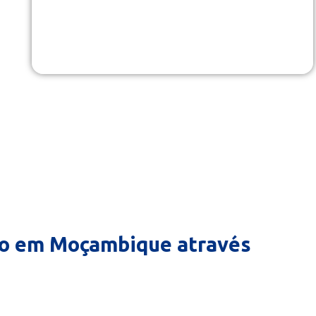
tranquilas e descomplicadas em Moçambique.
ão em Moçambique através