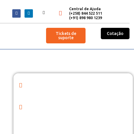
Central de Ajuda
(+258) 844 522 511
(+91) 898 980 1239
Tickets de
Cotação
suporte
Experimente operações comerciais
tranquilas em Moçambique
Para todas as necessidades de licenciamento e
autorização da sua empresa em Moçambique,
confie na Cserve Corporation, uma respeitável
empresa de consultoria empresarial. Com a nossa
experiência, você pode garantir operações