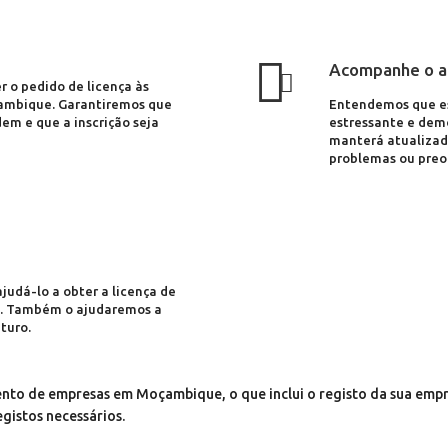
Acompanhe o ap
r o pedido de licença às
ambique. Garantiremos que
Entendemos que es
em e que a inscrição seja
estressante e dem
manterá atualizad
problemas ou preo
judá-lo a obter a licença de
o. Também o ajudaremos a
turo.
to de empresas em Moçambique, o que inclui o registo da sua empre
gistos necessários.