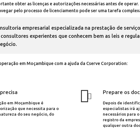
tante obter as licenças e autorizações necessárias antes de operar
avegar pelo processo de licenciamento pode ser uma tarefa complexa
nsultoria empresarial especializada na prestação de serviç
nsultores experientes que conhecem bem as leis e regulam
negócio.
e operação em Moçambique com a ajuda da Cserve Corporation:
 precisa
Prepare os doc
ração em Moçambique é
Depois de identific
torização que necessita para o
especialistas irá 
natureza do seu negócio, do
necessários para o
registro da empres
qualquer outra do