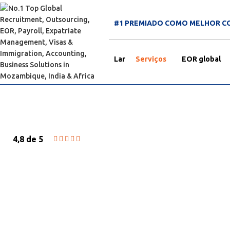
#1 PREMIADO COMO MELHOR C
Lar
Serviços
EOR global
4,8 de 5





LICENCIAMENTO DE EMPRESAS
INCORPORAÇÃO E REGISTRO C
Obtenha rápido registo de empresa em Moça