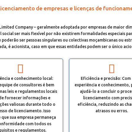
a licenciamento de empresas e licenças de funcion
imited Company – geralmente adoptada por empresas de maior dime
social ser mais flexível por não existirem formalidades especiais pa
e poderão ser pessoas singulares ou colectivas moçambicanas ou es
a, é acionista, caso em que essas entidades podem ser o único acio
ência e conhecimento local:
Eficiência e precisão: Com
equipe de consultores é bem
experiência e conhecimento,
nas leis e regulamentos locais
ajudá-lo a concluir o proc
de fornecer informações e
licenciamento com preci
ções valiosas durante todo o
eficiência, reduzindo as ch
sso de licenciamento. Isso
atrasos ou erros.
 que sua empresa permaneça
onformidade com todos os
quisitos e regulamentos.