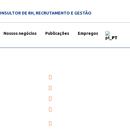
ONSULTOR DE RH, RECRUTAMENTO E GESTÃO
Nossos negócios
Publicações
Empregos
PT
Registro do nome da empresa
Incorporação de Negócios
,
Registro comercial
OMERCIAL
Licenças de Operação
Licenciamento de mineração e
saúde
mbique com