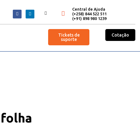
Central de Ajuda
(+258) 844 522 511
(+91) 898 980 1239
Tickets de
Cotação
suporte
 folha