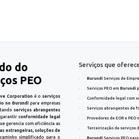
do do
Serviços que oferec
iços PEO
Burundi
Serviços de Empre
Serviços PEO em
Burundi
p
rve Corporation
é o
serviços
Conformidade legal com s
ão no Burundi
para empresas
Serviços abrangentes de 
itando
serviços abrangentes
 garantir
conformidade legal
Provedores de EOR e PEO 
 gerencia com eficiência as
Terceirização de serviços
s estrangeiras, soluções de
aminho simplificado para o
Burundi
Serviços PEO para