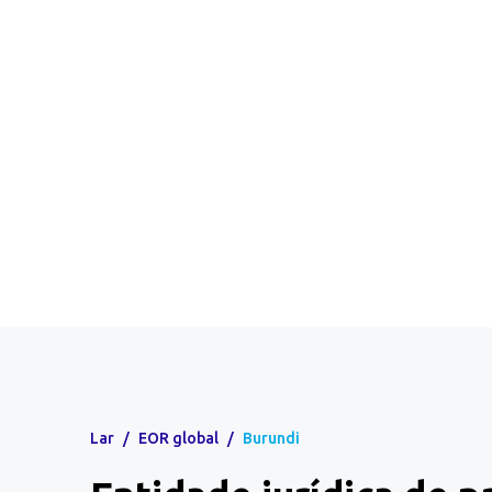
Lar
/
EOR global
/
Burundi