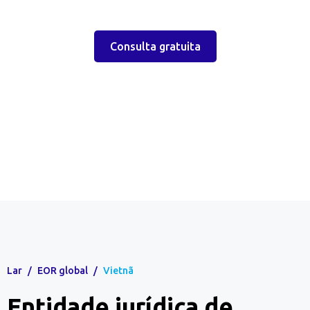
Consulta gratuita
Lar
/
EOR global
/
Vietnã
Entidade jurídica de