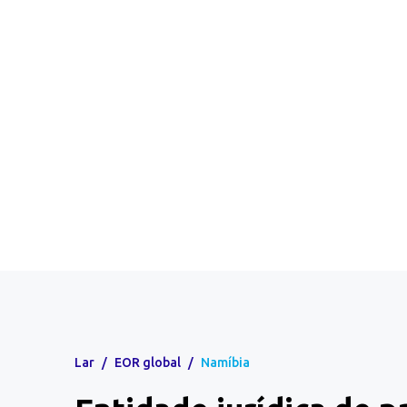
Lar
/
EOR global
/
Namíbia