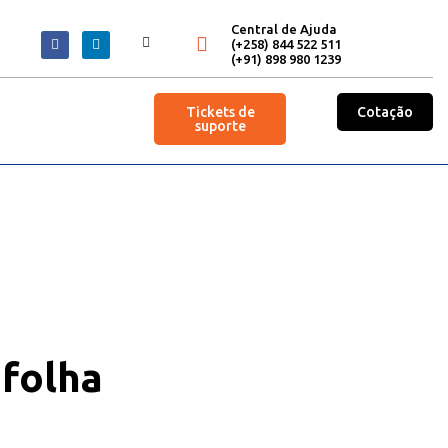
Central de Ajuda
(+258) 844 522 511
(+91) 898 980 1239
Tickets de
Cotação
suporte
 folha