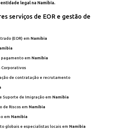
entidade legal na Namíbia.
es serviços de EOR e gestão de
strado (EOR) em
Namíbia
amíbia
 de pagamento em
Namíbia
 Corporativos
zação de contratação e recrutamento
a
 e Suporte de Imigração em
Namíbia
ão de Riscos em
Namíbia
ção em
Namíbia
o globais e especialistas locais em
Namíbia