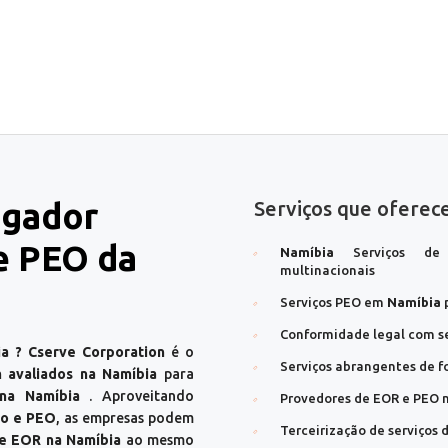
egador
Serviços que ofere
e PEO da
Namíbia
Serviços de 
multinacionais
Serviços PEO em
Namíbia
p
Conformidade legal com s
a ? Cserve Corporation
é o
Serviços abrangentes de 
 avaliados na Namíbia
para
na Namíbia
. Aproveitando
Provedores de EOR e PEO 
to e PEO
, as empresas podem
Terceirização de serviços
de EOR na Namíbia
ao mesmo