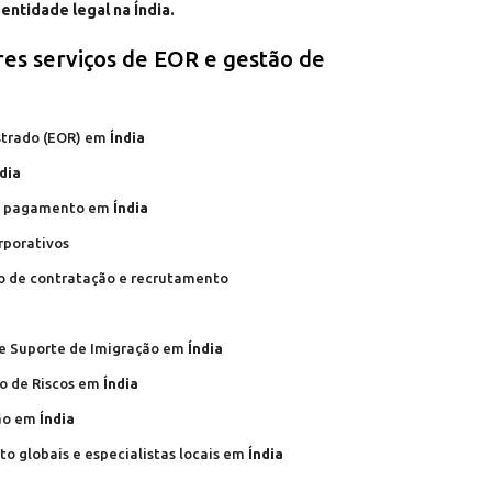
entidade legal na Índia.
es serviços de EOR e gestão de
strado (EOR) em
Índia
dia
 de pagamento em
Índia
rporativos
ão de contratação e recrutamento
 e Suporte de Imigração em
Índia
ão de Riscos em
Índia
ção em
Índia
o globais e especialistas locais em
Índia