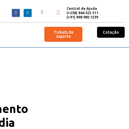
Central de Ajuda
(+258) 844 522 511
(+91) 898 980 1239
Tickets de
Cotação
suporte
mento
dia