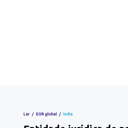
Lar
/
EOR global
/
Índia