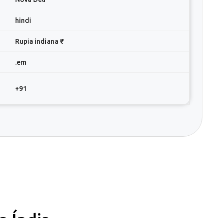
hindi
Rupia indiana ₹
.em
+91